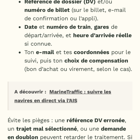
Référence de dossier (DV)
et/ou
numéro de billet
(sur le billet, e-mail
de confirmation ou l’appli).
Date
et
numéro de train
,
gares
de
départ/arrivée, et
heure d’arrivée réelle
si connue.
Ton
e-mail
et tes
coordonnées
pour le
suivi, puis ton
choix de compensation
(bon d’achat ou virement, selon le cas).
A découvrir :
MarineTraffic : suivre les
navires en direct via l’AIS
Évite les pièges : une
référence DV erronée
,
un
trajet mal sélectionné
, ou une
demande
en doublon
peuvent retarder le traitement. Si